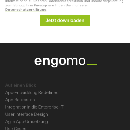
Informationen zu unseren Datenschutzpraktiken und unsere Verpflichtung
zum Schutz Ihrer Privatsphäre finden Sie in unserer
Datenschutzerklärung
.
Auf einen Blick
App-Entwicklung Redefined
App-Baukasten
Integration in die Enterprise-IT
User Interface Design
Agile App-Umsetzung
Use Cases